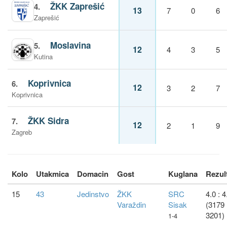
ŽKK Zaprešić
4.
13
7
0
6
Zaprešić
Moslavina
5.
12
4
3
5
Kutina
Koprivnica
6.
12
3
2
7
Koprivnica
ŽKK Sidra
7.
12
2
1
9
Zagreb
Kolo
Utakmica
Domacin
Gost
Kuglana
Rezul
15
43
Jedinstvo
ŽKK
SRC
4.0 : 4
Varaždin
Sisak
(3179 
3201)
1-4