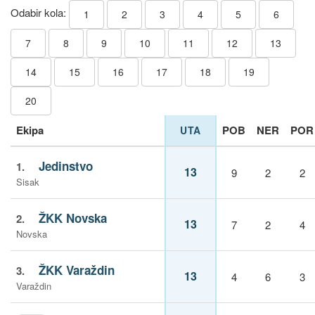
Odabir kola:
1
2
3
4
5
6
7
8
9
10
11
12
13
14
15
16
17
18
19
20
Ekipa
POB
NER
POR
UTA
Jedinstvo
1.
13
9
2
2
Sisak
ŽKK Novska
2.
13
7
2
4
Novska
ŽKK Varaždin
3.
13
4
6
3
Varaždin