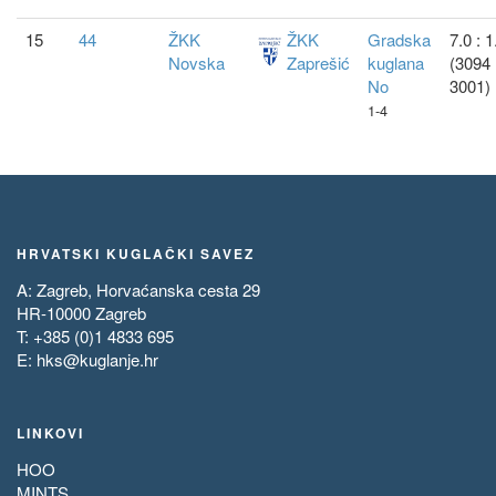
15
44
ŽKK
ŽKK
Gradska
7.0 : 1
Novska
Zaprešić
kuglana
(3094 
No
3001)
1-4
HRVATSKI KUGLAČKI SAVEZ
A: Zagreb, Horvaćanska cesta 29
HR-10000 Zagreb
T: +385 (0)1 4833 695
E:
hks@kuglanje.hr
LINKOVI
HOO
MINTS