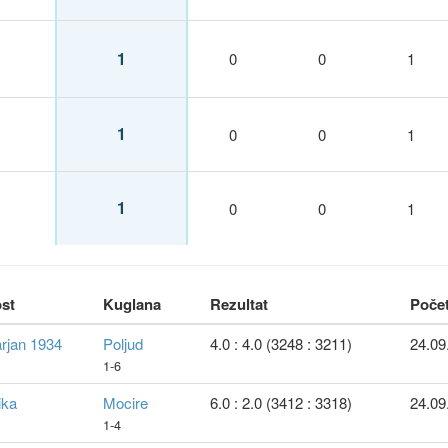
1
0
0
1
1
0
0
1
1
0
0
1
st
Kuglana
Rezultat
Poče
rjan 1934
Poljud
4.0 : 4.0 (3248 : 3211)
24.09
1-6
ika
Mocire
6.0 : 2.0 (3412 : 3318)
24.09
1-4