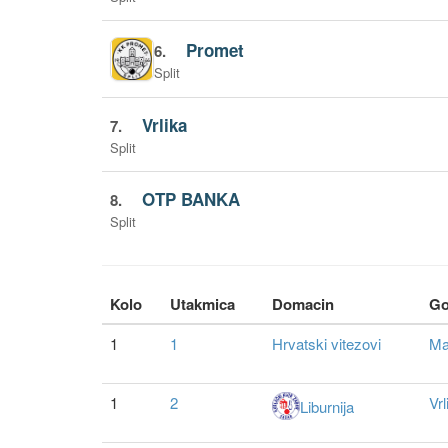
Promet
6.
Split
Vrlika
7.
Split
OTP BANKA
8.
Split
Kolo
Utakmica
Domacin
Go
1
1
Hrvatski vitezovi
Ma
1
2
Vrl
Liburnija