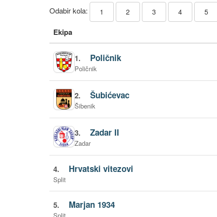
Odabir kola:
1
2
3
4
5
Ekipa
Poličnik
1.
Poličnik
Šubićevac
2.
Šibenik
Zadar II
3.
Zadar
Hrvatski vitezovi
4.
Split
Marjan 1934
5.
Split