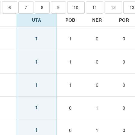
6
7
8
9
10
11
12
13
POB
NER
POR
UTA
1
1
0
0
1
1
0
0
1
1
0
0
1
0
1
0
1
0
1
0