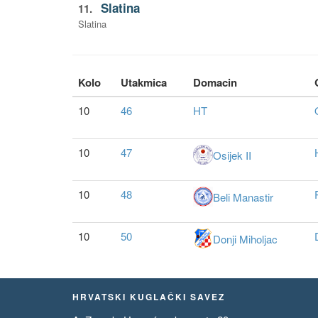
Slatina
11.
Slatina
Kolo
Utakmica
Domacin
10
46
HT
10
47
Osijek II
10
48
Beli Manastir
10
50
Donji Miholjac
HRVATSKI KUGLAČKI SAVEZ