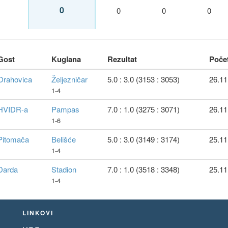
0
0
0
0
Gost
Kuglana
Rezultat
Poče
Orahovica
Željezničar
5.0 : 3.0 (3153 : 3053)
26.11
1-4
HVIDR-a
Pampas
7.0 : 1.0 (3275 : 3071)
26.11
1-6
Pitomača
Belišće
5.0 : 3.0 (3149 : 3174)
25.11
1-4
Darda
Stadion
7.0 : 1.0 (3518 : 3348)
25.11
1-4
LINKOVI