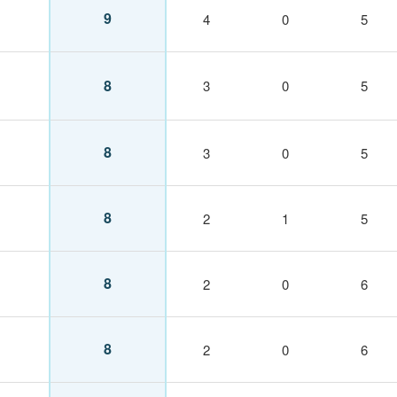
9
4
0
5
8
3
0
5
8
3
0
5
8
2
1
5
8
2
0
6
8
2
0
6