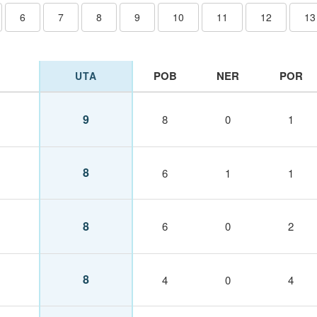
6
7
8
9
10
11
12
13
POB
NER
POR
UTA
9
8
0
1
8
6
1
1
8
6
0
2
8
4
0
4