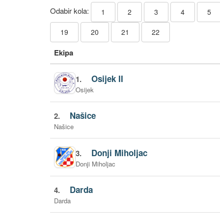
Odabir kola:
1
2
3
4
5
19
20
21
22
Ekipa
Osijek II
1.
Osijek
Našice
2.
Našice
Donji Miholjac
3.
Donji Miholjac
Darda
4.
Darda