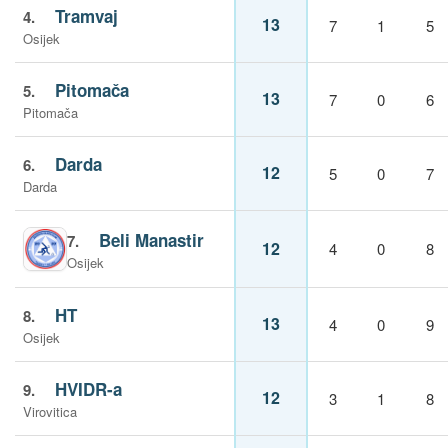
Tramvaj
4.
13
7
1
5
Osijek
Pitomača
5.
13
7
0
6
Pitomača
Darda
6.
12
5
0
7
Darda
Beli Manastir
7.
12
4
0
8
Osijek
HT
8.
13
4
0
9
Osijek
HVIDR-a
9.
12
3
1
8
Virovitica