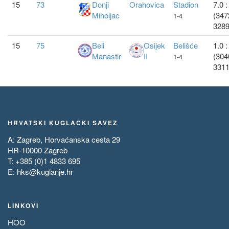
15
73
Donji
Orahovica
Stadion
7.0 :
Miholjac
(347
1-4
3289
15
75
Beli
Osijek
Belišće
1.0 :
Manastir
II
(304
1-4
3311
HRVATSKI KUGLAČKI SAVEZ
A: Zagreb, Horvaćanska cesta 29
HR-10000 Zagreb
T: +385 (0)1 4833 695
E:
hks@kuglanje.hr
LINKOVI
HOO