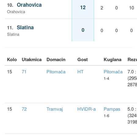
Orahovica
10.
12
2
0
10
Orahovica
Slatina
11.
0
0
0
0
Slatina
Kolo
Utakmica
Domacin
Gost
Kuglana
Rezu
15
71
Pitomača
HT
Pitomača
7.0 :
(295
1-4
2878
15
72
Tramvaj
HVIDR-a
Pampas
5.0 :
(324
1-6
3198