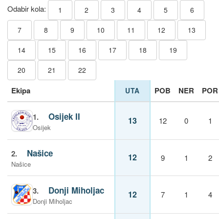
Odabir kola:
1
2
3
4
5
6
7
8
9
10
11
12
13
14
15
16
17
18
19
20
21
22
Ekipa
POB
NER
POR
UTA
Osijek II
1.
13
12
0
1
Osijek
Našice
2.
12
9
1
2
Našice
Donji Miholjac
3.
12
7
1
4
Donji Miholjac