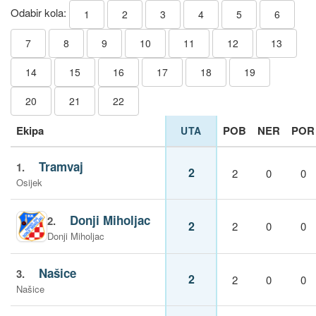
Odabir kola:
1
2
3
4
5
6
7
8
9
10
11
12
13
14
15
16
17
18
19
20
21
22
Ekipa
POB
NER
POR
UTA
Tramvaj
1.
2
2
0
0
Osijek
Donji Miholjac
2.
2
2
0
0
Donji Miholjac
Našice
3.
2
2
0
0
Našice