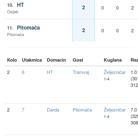
HT
10.
2
0
0
2
Osijek
Pitomača
11.
2
0
0
2
Pitomača
Kolo
Utakmica
Domacin
Gost
Kuglana
Rez
2
6
HT
Tramvaj
Željezničar
1.0 
(30
1-4
312
2
7
Darda
Pitomača
Željezničar
7.0 
(32
1-4
308