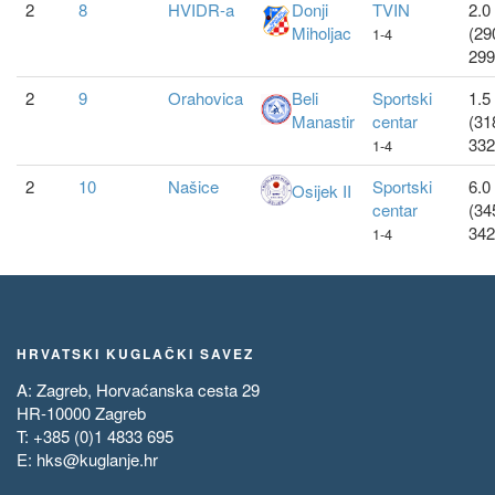
2
8
HVIDR-a
Donji
TVIN
2.0 
Miholjac
(29
1-4
299
2
9
Orahovica
Beli
Sportski
1.5 
Manastir
centar
(31
332
1-4
2
10
Našice
Sportski
6.0 
Osijek II
centar
(34
342
1-4
HRVATSKI KUGLAČKI SAVEZ
A: Zagreb, Horvaćanska cesta 29
HR-10000 Zagreb
T: +385 (0)1 4833 695
E:
hks@kuglanje.hr