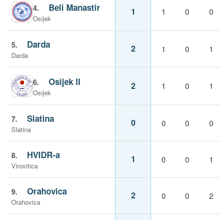
Beli Manastir
4.
1
1
0
0
Osijek
Darda
5.
2
1
0
1
Darda
Osijek II
6.
2
1
0
1
Osijek
Slatina
7.
0
0
0
0
Slatina
HVIDR-a
8.
1
0
0
1
Virovitica
Orahovica
9.
2
0
0
2
Orahovica