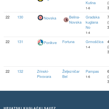
Kutina
(
1-6
22
130
Belina-
Gradska
7
Novska
Novska
kuglana
(
No
1-4
22
131
Fortuna
Grmoščica
4
Ponikve
(
1-4
22
132
Zrinski-
Željezničar
Pampas
6
Pivovara
Bel
(
1-6
HRVATSKI KUGLAČKI SAVEZ