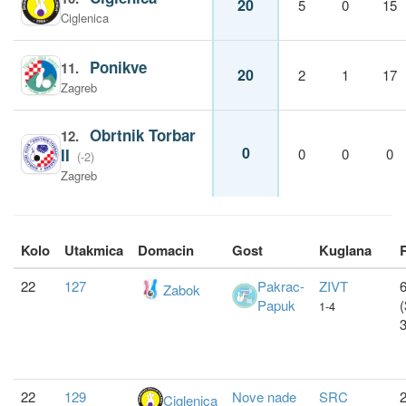
20
5
0
15
Ciglenica
Ponikve
11.
20
2
1
17
Zagreb
Obrtnik Torbar
12.
0
II
0
0
0
(-2)
Zagreb
Kolo
Utakmica
Domacin
Gost
Kuglana
22
127
Pakrac-
ZIVT
6
Zabok
Papuk
(
1-4
22
129
Nove nade
SRC
2
Ciglenica