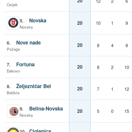
20
12
2
6
Osijek
Novska
5.
20
10
1
9
Novska
Nove nade
6.
20
8
4
8
Požega
Fortuna
7.
20
8
2
10
Đakovo
Željezničar Bel
8.
20
7
1
12
Belišće
Belina-Novska
9.
20
5
0
15
Novska
Ciglenica
10.