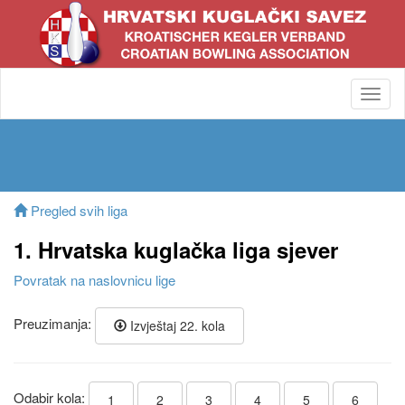
Toggl
navig
Pregled svih liga
1. Hrvatska kuglačka liga sjever
Povratak na naslovnicu lige
Preuzimanja:
Izvještaj 22. kola
Odabir kola:
1
2
3
4
5
6