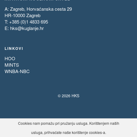
A: Zagreb, Horvaćanska cesta 29
HR-10000 Zagreb
T: +385 (0)1 4833 695
E:
hks@kuglanje.hr
LINKOVI
HOO
MINTS
WNBA-NBC
© 2026 HKS
Cookies nam pomažu pri pružanju usluga. Korištenjem naših
usluga, prihvaćate naše korištenje cookies-a.