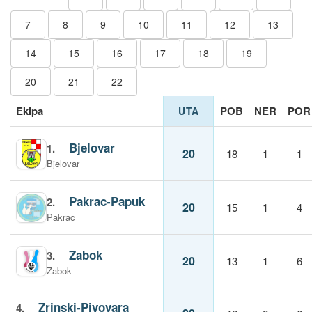
7
8
9
10
11
12
13
14
15
16
17
18
19
20
21
22
Ekipa
POB
NER
POR
UTA
Bjelovar
1.
20
18
1
1
Bjelovar
Pakrac-Papuk
2.
20
15
1
4
Pakrac
Zabok
3.
20
13
1
6
Zabok
Zrinski-Pivovara
4.