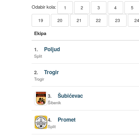
Odabir kola:
1
2
3
4
5
19
20
21
22
23
2
Ekipa
Poljud
1.
Split
Trogir
2.
Trogir
Šubićevac
3.
Šibenik
Promet
4.
Split