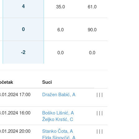
4
35.0
61.0
0
6.0
90.0
-2
0.0
0.0
očetak
Suci
.01.2024 17:00
Dražen Babić, A
| | |
.01.2024 16:00
Boško Lišnić, A
| | |
Željko Krstić, C
.01.2024 20:00
Stanko Čota, A
| | |
Elda Sinovčić, A