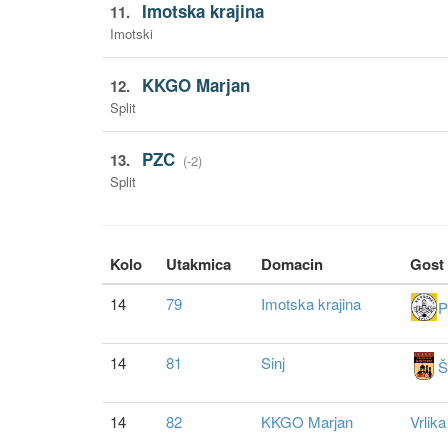
Imotska krajina
11.
Imotski
KKGO Marjan
12.
Split
PZC
13.
(-2)
Split
Kolo
Utakmica
Domacin
Gost
14
79
Imotska krajina
P
14
81
Sinj
Š
14
82
KKGO Marjan
Vrlika