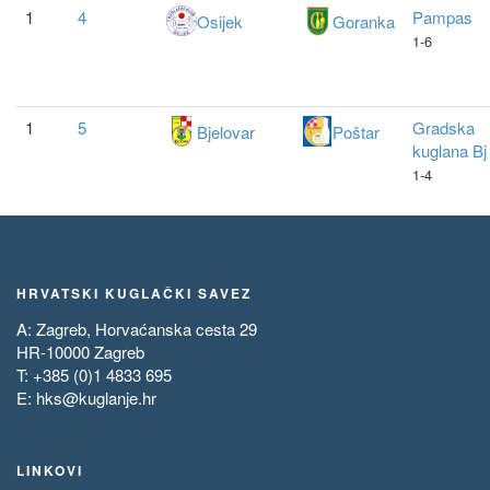
1
4
Pampas
Osijek
Goranka
1-6
1
5
Gradska
Bjelovar
Poštar
kuglana Bj
1-4
HRVATSKI KUGLAČKI SAVEZ
A: Zagreb, Horvaćanska cesta 29
HR-10000 Zagreb
T: +385 (0)1 4833 695
E:
hks@kuglanje.hr
LINKOVI