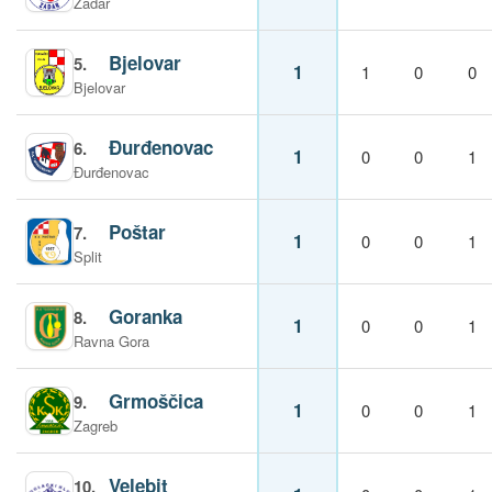
Zadar
Bjelovar
5.
1
1
0
0
Bjelovar
Đurđenovac
6.
1
0
0
1
Đurđenovac
Poštar
7.
1
0
0
1
Split
Goranka
8.
1
0
0
1
Ravna Gora
Grmoščica
9.
1
0
0
1
Zagreb
Velebit
10.