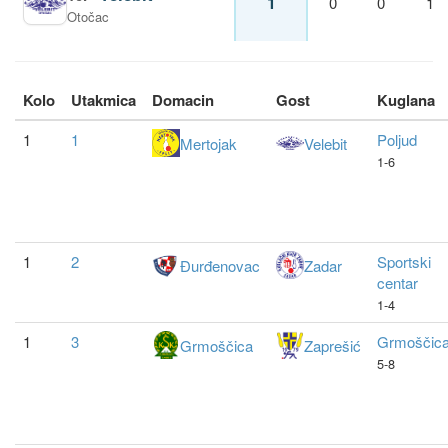
1
0
0
1
Otočac
Kolo
Utakmica
Domacin
Gost
Kuglana
1
1
Poljud
Mertojak
Velebit
1-6
1
2
Sportski
Đurđenovac
Zadar
centar
1-4
1
3
Grmoščic
Grmoščica
Zaprešić
5-8