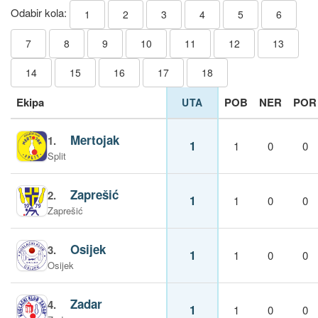
Odabir kola:
1
2
3
4
5
6
7
8
9
10
11
12
13
14
15
16
17
18
Ekipa
POB
NER
POR
UTA
Mertojak
1.
1
1
0
0
Split
Zaprešić
2.
1
1
0
0
Zaprešić
Osijek
3.
1
1
0
0
Osijek
Zadar
4.
1
1
0
0