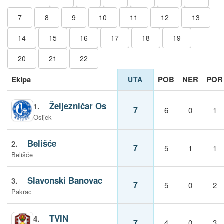
7
8
9
10
11
12
13
14
15
16
17
18
19
20
21
22
Ekipa
POB
NER
POR
UTA
Željezničar Os
1.
7
6
0
1
Osijek
Belišće
2.
7
5
1
1
Belišće
Slavonski Banovac
3.
7
5
0
2
Pakrac
TVIN
4.
7
4
0
3