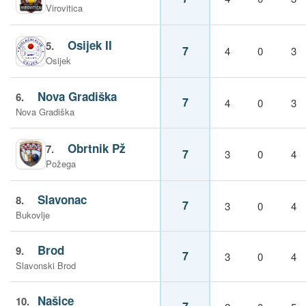
Virovitica
Osijek II
5.
7
4
0
3
Osijek
Nova Gradiška
6.
7
4
0
3
Nova Gradiška
Obrtnik Pž
7.
7
3
0
4
Požega
Slavonac
8.
7
3
0
4
Bukovlje
Brod
9.
7
3
0
4
Slavonski Brod
Našice
10.