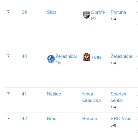
7
39
Silos
Obrtnik
Fortuna
Pž
1-4
7
40
Željezničar
Željezničar
TVIN
Os
1-4
7
41
Našice
Nova
Sportski
Gradiška
centar
1-4
7
42
Brod
Belišće
SRC Vijuš
5-8