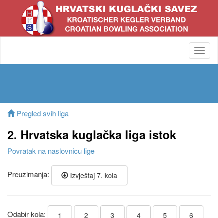
Toggl
navig
Pregled svih liga
2. Hrvatska kuglačka liga istok
Povratak na naslovnicu lige
Preuzimanja:
Izvještaj 7. kola
Odabir kola:
1
2
3
4
5
6