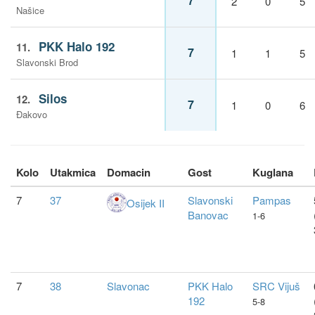
7
2
0
5
Našice
PKK Halo 192
11.
7
1
1
5
Slavonski Brod
Silos
12.
7
1
0
6
Đakovo
Kolo
Utakmica
Domacin
Gost
Kuglana
7
37
Slavonski
Pampas
Osijek II
Banovac
1-6
7
38
Slavonac
PKK Halo
SRC Vijuš
192
5-8