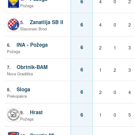
6
4
0
2
Požega
Zanatlija SB II
5.
6
4
0
2
Slavonski Brod
INA - Požega
6.
6
2
1
3
Požega
Obrtnik-BAM
7.
6
1
2
3
Nova Gradiška
Sloga
8.
6
2
0
4
Prekopakra
Hrast
9.
6
1
0
5
Požega