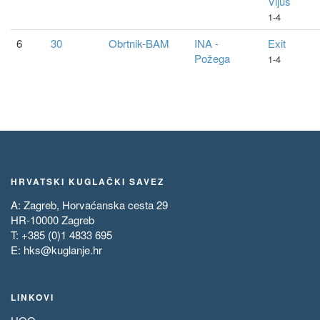
Vijuš
1-4
6
30
Obrtnik-BAM
INA -
Exit
Požega
1-4
HRVATSKI KUGLAČKI SAVEZ
A: Zagreb, Horvaćanska cesta 29
HR-10000 Zagreb
T: +385 (0)1 4833 695
E:
hks@kuglanje.hr
LINKOVI