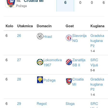
Croatia Mi
10.
6
0
0
6
Požega
Kolo
Utakmica
Domacin
Gost
Kuglana
6
26
Slavonija
Gradska
Hrast
NG
kuglana
Pž
1-4
6
27
Lokomotiva
Zanatlija
SRC
1967
SB II
Vijuš
5-8
6
28
Croatia
Gradska
Požega
Mi
kuglana
Pž
1-4
6
29
Regoč
Sloga
SRC