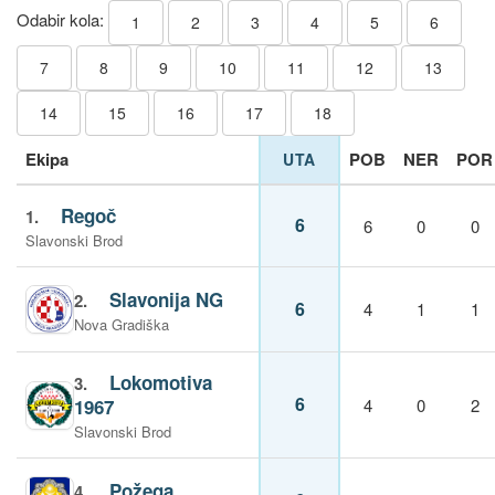
Odabir kola:
1
2
3
4
5
6
7
8
9
10
11
12
13
14
15
16
17
18
Ekipa
POB
NER
POR
UTA
Regoč
1.
6
6
0
0
Slavonski Brod
Slavonija NG
2.
6
4
1
1
Nova Gradiška
Lokomotiva
3.
6
1967
4
0
2
Slavonski Brod
Požega
4.