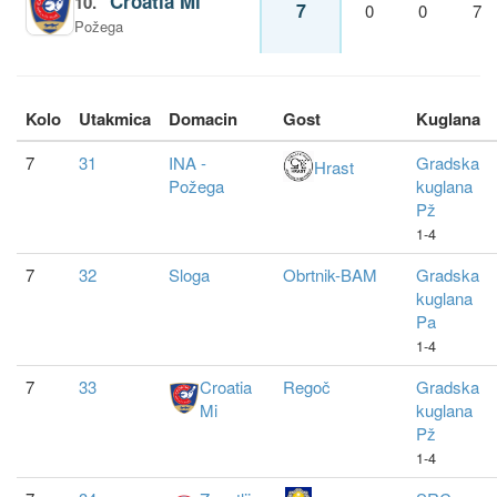
Croatia Mi
10.
7
0
0
7
Požega
Kolo
Utakmica
Domacin
Gost
Kuglana
7
31
INA -
Gradska
Hrast
Požega
kuglana
Pž
1-4
7
32
Sloga
Obrtnik-BAM
Gradska
kuglana
Pa
1-4
7
33
Croatia
Regoč
Gradska
Mi
kuglana
Pž
1-4