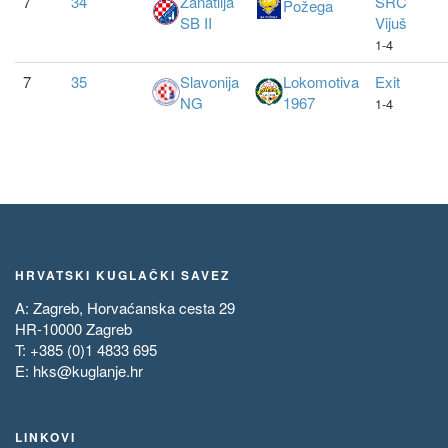
7
34
Zanatlija
SRC
Požega
SB II
Vijuš
1-4
7
35
Slavonija
Lokomotiva
Exit
NG
1967
1-4
HRVATSKI KUGLAČKI SAVEZ
A: Zagreb, Horvaćanska cesta 29
HR-10000 Zagreb
T: +385 (0)1 4833 695
E:
hks@kuglanje.hr
LINKOVI