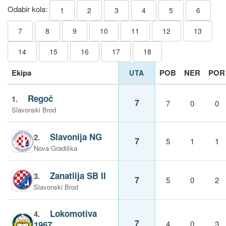
Odabir kola:
1
2
3
4
5
6
7
8
9
10
11
12
13
14
15
16
17
18
Ekipa
POB
NER
POR
UTA
Regoč
1.
7
7
0
0
Slavonski Brod
Slavonija NG
2.
7
5
1
1
Nova Gradiška
Zanatlija SB II
3.
7
5
0
2
Slavonski Brod
Lokomotiva
4.
7
1967
4
0
3