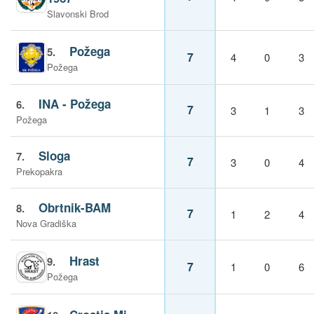
Slavonski Brod
Požega
5.
7
4
0
3
Požega
INA - Požega
6.
7
3
1
3
Požega
Sloga
7.
7
3
0
4
Prekopakra
Obrtnik-BAM
8.
7
1
2
4
Nova Gradiška
Hrast
9.
7
1
0
6
Požega