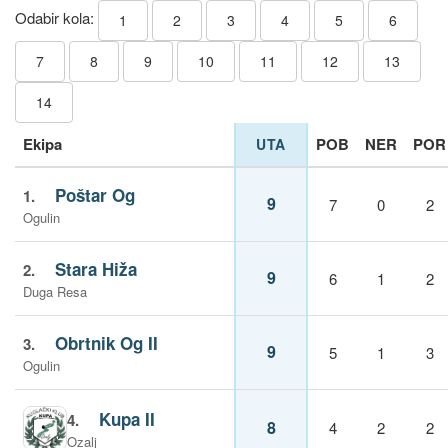
Odabir kola:
1
2
3
4
5
6
7
8
9
10
11
12
13
14
Ekipa
POB
NER
POR
UTA
Poštar Og
1.
9
7
0
2
Ogulin
Stara Hiža
2.
9
6
1
2
Duga Resa
Obrtnik Og II
3.
9
5
1
3
Ogulin
Kupa II
4.
8
4
2
2
Ozalj