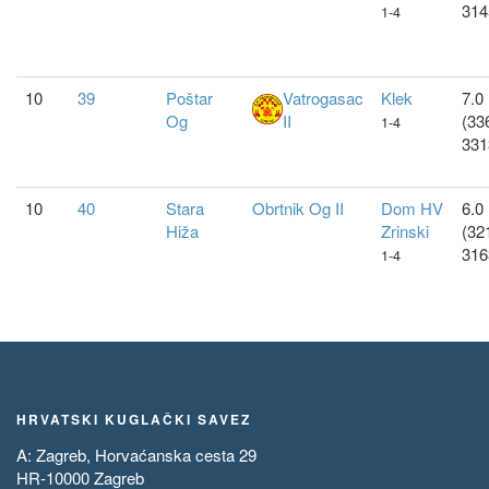
314
1-4
10
39
Poštar
Vatrogasac
Klek
7.0 
Og
II
(33
1-4
331
10
40
Stara
Obrtnik Og II
Dom HV
6.0 
Hiža
Zrinski
(32
316
1-4
HRVATSKI KUGLAČKI SAVEZ
A: Zagreb, Horvaćanska cesta 29
HR-10000 Zagreb