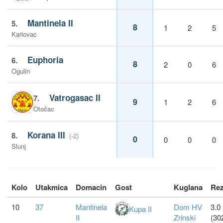
Mantinela II
5.
8
1
2
5
Karlovac
Euphoria
6.
8
2
0
6
Ogulin
Vatrogasac II
7.
9
1
2
6
Otočac
Korana III
8.
(-2)
0
0
0
0
Slunj
Kolo
Utakmica
Domacin
Gost
Kuglana
Rez
10
37
Mantinela
Dom HV
3.0 
Kupa II
II
Zrinski
(30