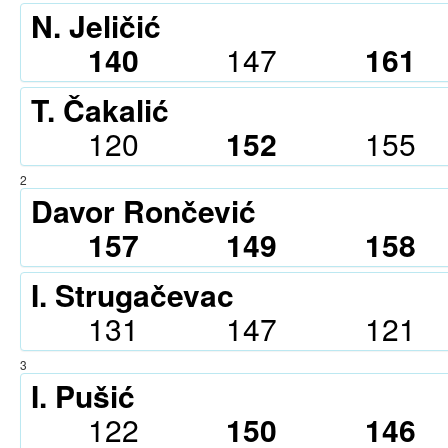
N. Jeličić
140
147
161
T. Čakalić
120
152
155
2
Davor Rončević
157
149
158
I. Strugačevac
131
147
121
3
I. Pušić
122
150
146