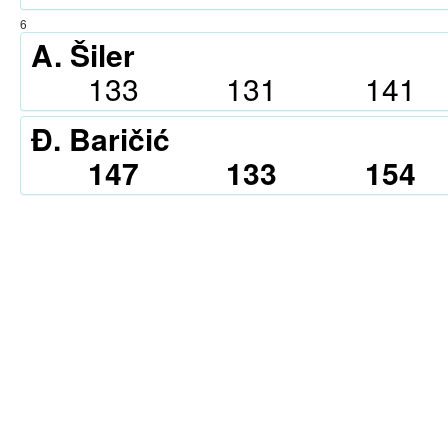
6
A. Šiler
133
131
141
Đ. Baričić
147
133
154