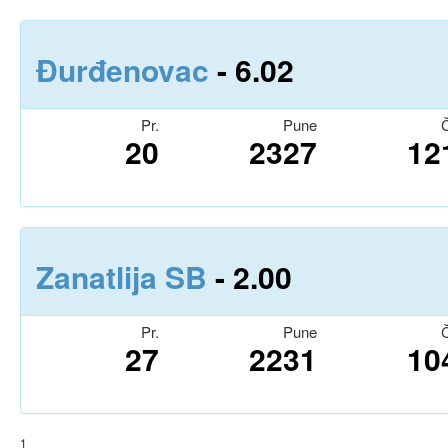
Đurđenovac
- 6.0
2
Pr.
Pune
Č
20
2327
12
Zanatlija SB
- 2.0
0
Pr.
Pune
Č
27
2231
10
1