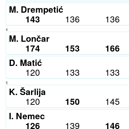
M. Drempetić
143
136
136
4
M. Lončar
174
153
166
D. Matić
120
133
133
5
K. Šarlija
120
150
145
I. Nemec
126
139
146