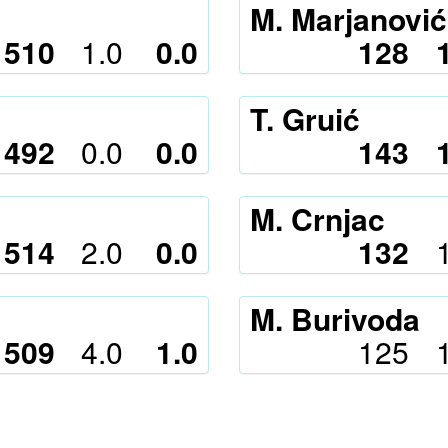
M. Marjanović
510
1.0
0.0
128
T. Gruić
492
0.0
0.0
143
M. Crnjac
514
2.0
0.0
132
M. Burivoda
509
4.0
1.0
125