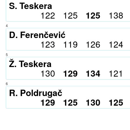
S. Teskera
122
125
125
138
4
D. Ferenčević
123
119
126
124
5
Ž. Teskera
130
129
134
121
6
R. Poldrugač
129
125
130
125