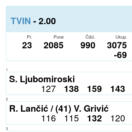
TVIN
- 2.0
0
Pr.
Pune
Čišć.
Ukup.
23
2085
990
3075
-69
1
S. Ljubomiroski
127
138
159
143
2
R. Lančić / (41) V. Grivić
116
115
132
120
3