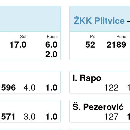
ŽKK Plitvice
-
Set
Poeni
Pr.
Pune
17.0
6.0
52
2189
2.0
I. Rapo
596
4.0
1.0
122
Š. Pezerović
571
3.0
1.0
127