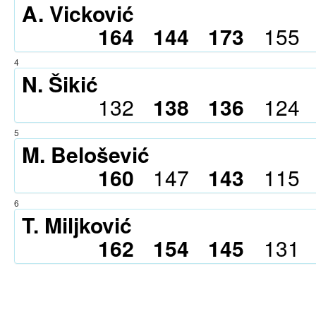
A. Vicković
164
144
173
155
4
N. Šikić
132
138
136
124
5
M. Belošević
160
147
143
115
6
T. Miljković
162
154
145
131