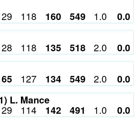
129
118
160
549
1.0
0.0
128
118
135
518
2.0
0.0
165
127
134
549
2.0
0.0
61) L. Mance
129
114
142
491
1.0
0.0