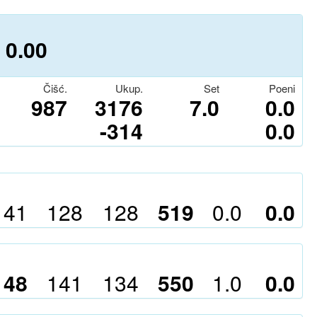
 0.0
0
Čišć.
Ukup.
Set
Poeni
987
3176
7.0
0.0
-314
0.0
141
128
128
519
0.0
0.0
148
141
134
550
1.0
0.0