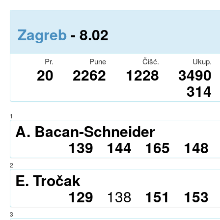
Zagreb
- 8.0
2
Pr.
Pune
Čišć.
Ukup.
20
2262
1228
3490
314
1
A. Bacan-Schneider
139
144
165
148
2
E. Tročak
129
138
151
153
3