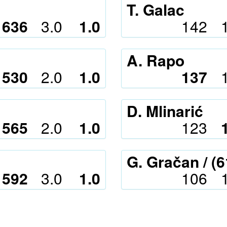
T. Galac
636
3.0
1.0
142
A. Rapo
530
2.0
1.0
137
D. Mlinarić
565
2.0
1.0
123
G. Gračan / (
592
3.0
1.0
106