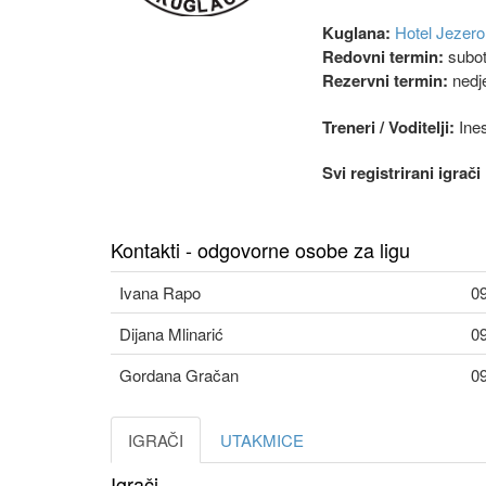
Kuglana:
Hotel Jezero
Redovni termin:
subot
Rezervni termin:
nedje
Treneri / Voditelji:
Ines
Svi registrirani igrač
Kontakti - odgovorne osobe za ligu
Ivana Rapo
0
Dijana Mlinarić
0
Gordana Gračan
0
IGRAČI
UTAKMICE
Igrači