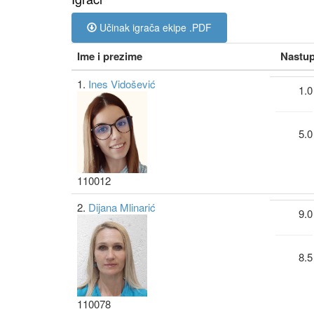
Učinak igrača ekipe .PDF
Ime i prezime
Nastu
1.
Ines Vidošević
1.0
5.0
110012
2.
Dijana Mlinarić
9.0
8.5
110078