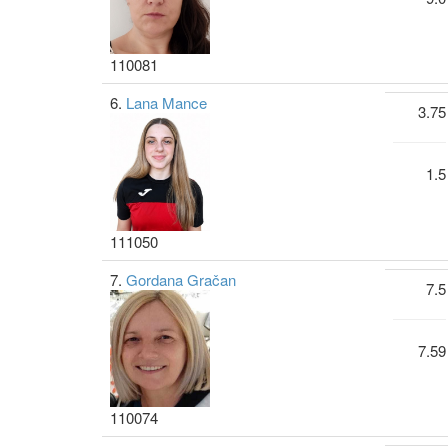
110081
6.
Lana Mance
3.75
1.5
111050
7.
Gordana Gračan
7.5
7.59
110074