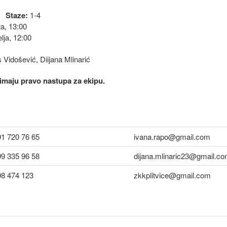
Staze:
1-4
a, 13:00
lja, 12:00
 Vidošević, Diijana Mlinarić
i imaju pravo nastupa za ekipu.
91 720 76 65
ivana.rapo@gmail.com
99 335 96 58
dijana.mlinaric23@gmail.c
98 474 123
zkkplitvice@gmail.com