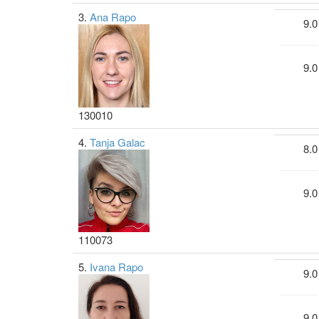
3.
Ana Rapo
9.0
9.0
130010
4.
Tanja Galac
8.0
9.0
110073
5.
Ivana Rapo
9.0
9.0