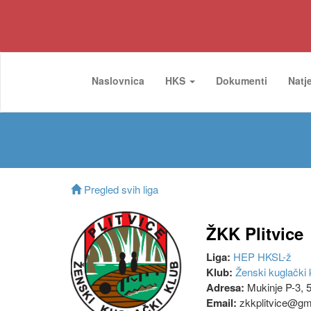
Naslovnica
HKS
Dokumenti
Natj
Pregled svih liga
ŽKK Plitvice
Liga:
HEP HKSL-ž
Klub:
Ženski kuglački k
Adresa:
Mukinje P-3, 5
Email:
zkkplitvice@gm