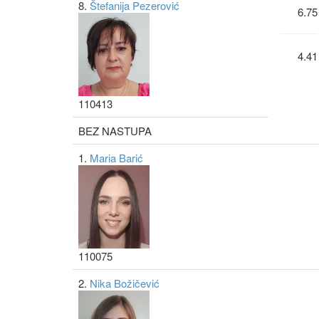
8.
Štefanija Pezerović
6.75
4.41
110413
BEZ NASTUPA
1.
Maria Barić
110075
2.
Nika Božičević