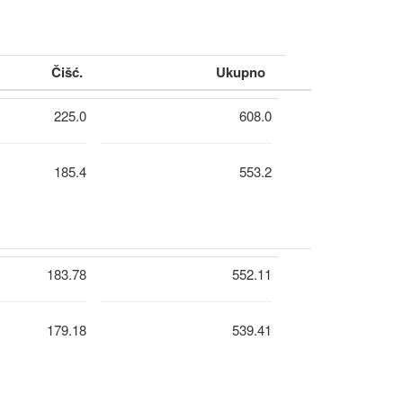
Čišć.
Ukupno
225.0
608.0
185.4
553.2
183.78
552.11
179.18
539.41