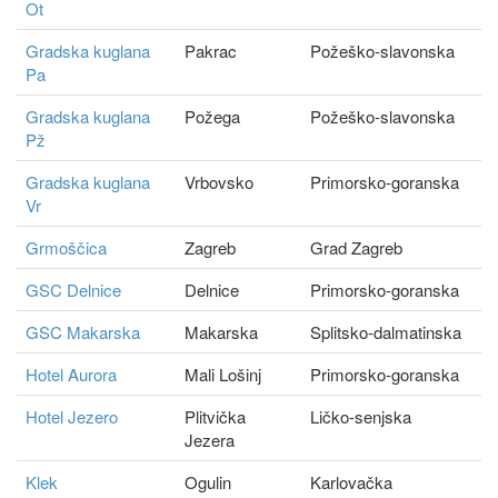
Ot
Gradska kuglana
Pakrac
Požeško-slavonska
Pa
Gradska kuglana
Požega
Požeško-slavonska
Pž
Gradska kuglana
Vrbovsko
Primorsko-goranska
Vr
Grmoščica
Zagreb
Grad Zagreb
GSC Delnice
Delnice
Primorsko-goranska
GSC Makarska
Makarska
Splitsko-dalmatinska
Hotel Aurora
Mali Lošinj
Primorsko-goranska
Hotel Jezero
Plitvička
Ličko-senjska
Jezera
Klek
Ogulin
Karlovačka