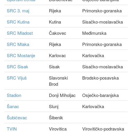
SRC 3. maj
Rijeka
Primorsko-goranska
SRC Kutina
Kutina
Sisačko-moslavačka
SRC Mladost
Čakovec
Međimurska
SRC Mlaka
Rijeka
Primorsko-goranska
SRC Mostanje
Karlovac
Karlovačka
SRC Sisak
Sisak
Sisačko-moslavačka
SRC Vijuš
Slavonski
Brodsko-posavska
Brod
Stadion
Donji Miholjac
Osječko-baranjska
Šanac
Slunj
Karlovačka
Šubićevac
Šibenik
TVIN
Virovitica
Virovitičko-podravska