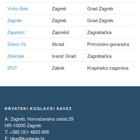
Vinko Bek
Zagreb
Grad Zagreb
Zagreb
Zagreb
Grad Zagreb
Zaprešić
Zaprešić
Zagrebačka
Zeleni Vir
Skrad
Primorsko-goranska
Zelenjak
Ivanić Grad
Zagrebačka
ZIVT
Zabok
Krapinsko-zagorska
HRVATSKI KUGLAČKI SAVEZ
A: Zagreb, Horvaćanska cesta 29
HR-10000 Zagreb
T: +385 (0)1 4833 695
E:
hks@kuglanje.hr