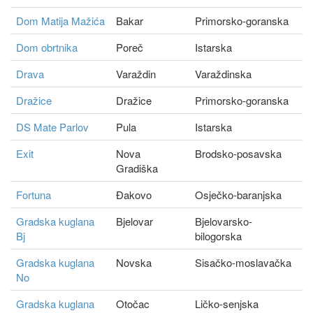
Dom Matija Mažića
Bakar
Primorsko-goranska
Dom obrtnika
Poreč
Istarska
Drava
Varaždin
Varaždinska
Dražice
Dražice
Primorsko-goranska
DS Mate Parlov
Pula
Istarska
Exit
Nova
Brodsko-posavska
Gradiška
Fortuna
Đakovo
Osječko-baranjska
Gradska kuglana
Bjelovar
Bjelovarsko-
Bj
bilogorska
Gradska kuglana
Novska
Sisačko-moslavačka
No
Gradska kuglana
Otočac
Ličko-senjska