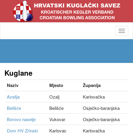
Toggl
navig
Kuglane
Naziv
Mjesto
Županija
Azelija
Ozalj
Karlovačka
Belišće
Belišće
Osječko-baranjska
Borovo naselje
Vukovar
Osječko-baranjska
Dom HV Zrinski
Karlovac
Karlovačka