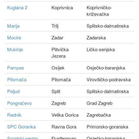
Kuglana 2
Koprivnica
Koprivničko-
križevačka
Marija
Trilj
Splitsko-dalmatinska
Mocire
Zadar
Zadarska
Mukinje
Plitvička
Ličko-senjska
Jezera
Pampas
Osijek
Osječko-baranjska
Pitomača
Pitomača
Virovitičko-podravska
Poljud
Split
Splitsko-dalmatinska
Pongračevo
Zagreb
Grad Zagreb
Radnik
Velika Gorica
Zagrebačka
SPC Goranka
Ravna Gora
Primorsko-goranska
Sportski centar
Đurđenovac
Osječko-baranjska