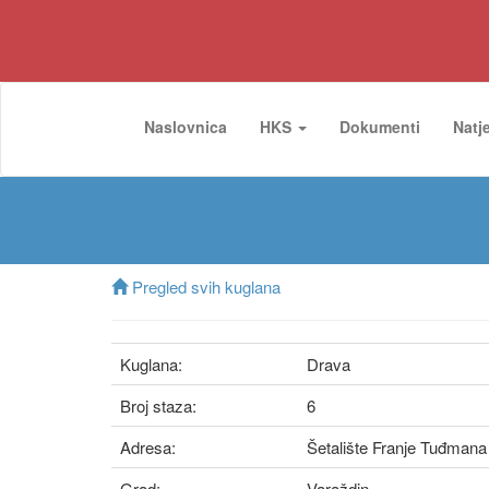
Naslovnica
HKS
Dokumenti
Natj
Pregled svih kuglana
Kuglana:
Drava
Broj staza:
6
Adresa:
Šetalište Franje Tuđmana
Grad:
Varaždin