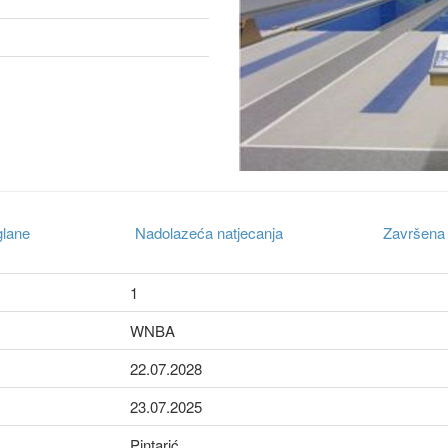
glane
Nadolazeća natjecanja
Završena 
1
WNBA
22.07.2028
23.07.2025
Pintarić