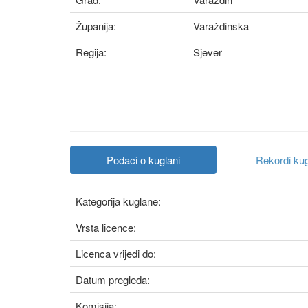
Županija:
Varaždinska
Regija:
Sjever
Podaci o kuglani
Rekordi ku
Kategorija kuglane:
Vrsta licence:
Licenca vrijedi do:
Datum pregleda:
Komisija: