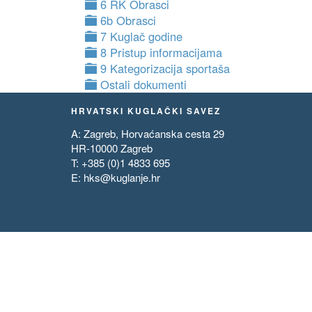
6 RK Obrasci
6b Obrasci
7 Kuglač godine
8 Pristup informacijama
9 Kategorizacija sportaša
Ostali dokumenti
HRVATSKI KUGLAČKI SAVEZ
A: Zagreb, Horvaćanska cesta 29
HR-10000 Zagreb
T: +385 (0)1 4833 695
E:
hks@kuglanje.hr