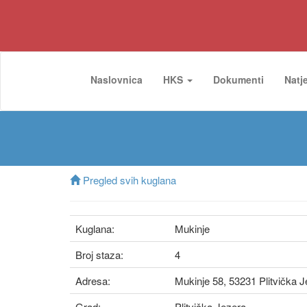
Naslovnica
HKS
Dokumenti
Natj
Pregled svih kuglana
Kuglana:
Mukinje
Broj staza:
4
Adresa:
Mukinje 58, 53231 Plitvička 
Grad:
Plitvička Jezera