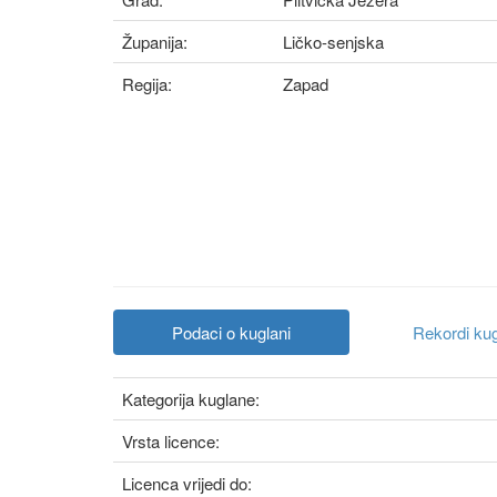
Županija:
Ličko-senjska
Regija:
Zapad
Podaci o kuglani
Rekordi ku
Kategorija kuglane:
Vrsta licence:
Licenca vrijedi do: