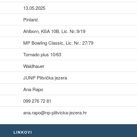
13.05.2025
Pintarić
Ahlborn, KSA 10B, Lic. Nr.:9/19
MP Bowling Classic, Lic. Nr.: 27/79
Tornado plus 10/63
Waldhauer
JUNP Plitvička jezera
Ana Rapo
099 276 72 81
ana.rapo@np-plitvicka-jezera.hr
LINKOVI