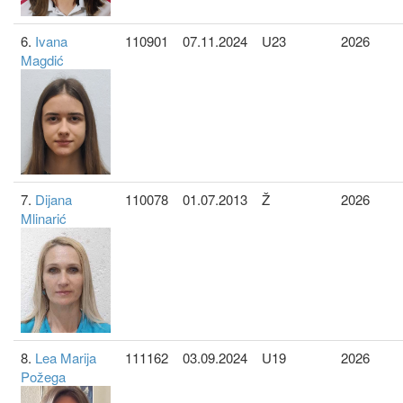
6.
Ivana
110901
07.11.2024
U23
2026
Magdić
7.
Dijana
110078
01.07.2013
Ž
2026
Mlinarić
8.
Lea Marija
111162
03.09.2024
U19
2026
Požega