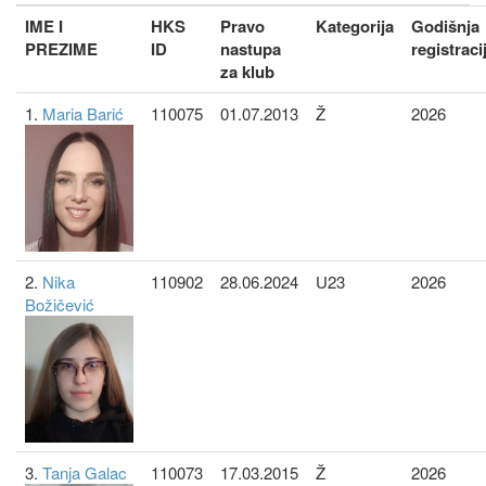
IME I
HKS
Pravo
Kategorija
Godišnja
PREZIME
ID
nastupa
registraci
za klub
1.
Maria Barić
110075
01.07.2013
Ž
2026
2.
Nika
110902
28.06.2024
U23
2026
Božičević
3.
Tanja Galac
110073
17.03.2015
Ž
2026