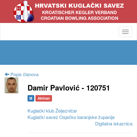
Toggl
navig
Popis članova
Damir Pavlović - 120751
M
Aktivan
Kuglački klub Željezničar
Kuglački savez Osječko baranjske županije
Digitalna iskaznica