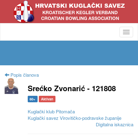
Toggl
navig
Popis članova
Srećko Zvonarić - 121808
60+
Aktivan
Kuglački klub Pitomača
Kuglački savez Virovitičko-podravske županije
Digitalna iskaznica