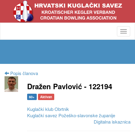
Toggl
navig
Popis članova
Dražen Pavlović - 122194
60+
Aktivan
Kuglački klub Obrtnik
Kuglački savez Požeško-slavonske županije
Digitalna iskaznica