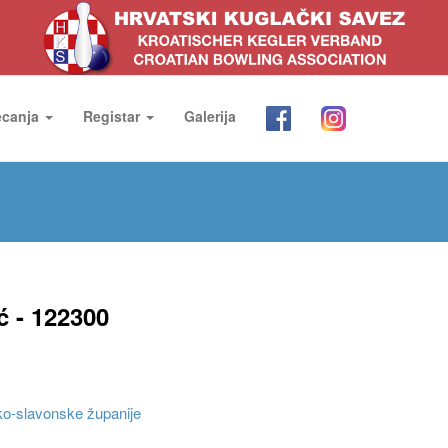
ecanja
Registar
Galerija
ć - 122300
o-slavonske županije