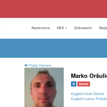
Naslovnica
HKS
Dokumenti
Natj
Popis članova
Marko Oršuli
M
Aktivan
Kuglački klub Obrtnik
Kuglački savez Požešk