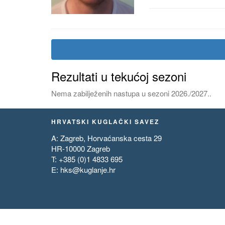
Rezultati u tekućoj sezoni
Nema zabilježenih nastupa u sezoni 2026./2027..
HRVATSKI KUGLAČKI SAVEZ
A: Zagreb, Horvaćanska cesta 29
HR-10000 Zagreb
T: +385 (0)1 4833 695
E:
hks@kuglanje.hr