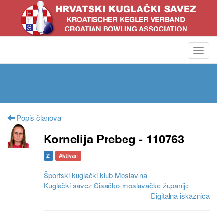
Toggl
navig
Popis članova
Kornelija Prebeg - 110763
Ž
Aktivan
Športski kuglački klub Moslavina
Kuglački savez Sisačko-moslavačke županije
Digitalna iskaznica