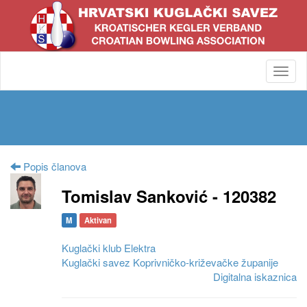
Toggl
navig
Popis članova
Tomislav Sanković - 120382
M
Aktivan
Kuglački klub Elektra
Kuglački savez Koprivničko-križevačke županije
Digitalna iskaznica