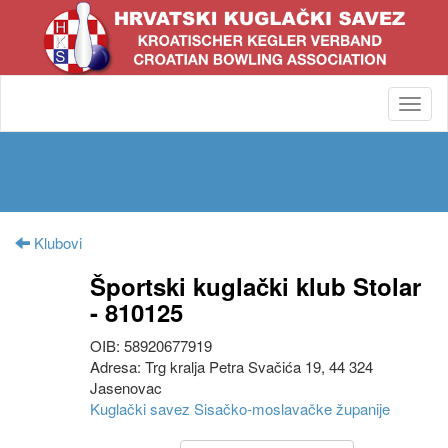
Toggl
navig
Klubovi
Športski kuglački klub Stolar
- 810125
OIB: 58920677919
Adresa: Trg kralja Petra Svačića 19, 44 324
Jasenovac
Kuglački savez Sisačko-moslavačke županije