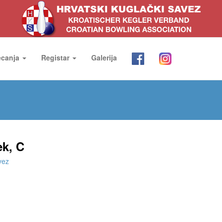
ecanja
Registar
Galerija
ek, C
vez