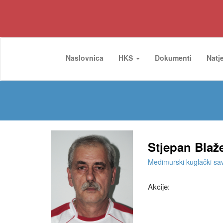
Naslovnica
HKS
Dokumenti
Natj
Stjepan Blaž
Međimurski kuglački sa
Akcije: