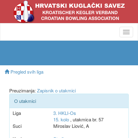
Toggl
navig
Pregled svih liga
Preuzimanja:
Zapisnik o utakmici
O utakmici
Liga
3. HKLI-Os
15. kolo
, utakmica br. 57
Suci
Miroslav Liović, A