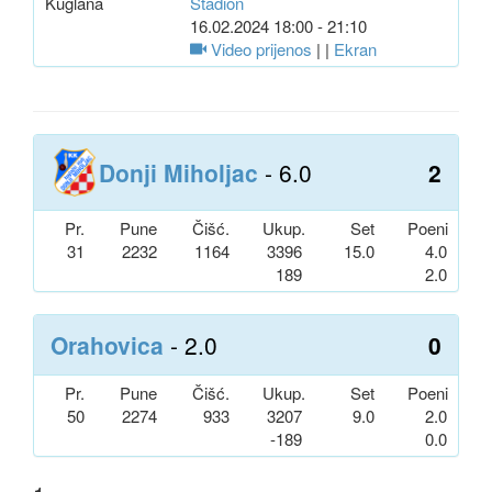
Kuglana
Stadion
16.02.2024 18:00 - 21:10
Video prijenos
| |
Ekran
Donji Miholjac
- 6.0
2
Pr.
Pune
Čišć.
Ukup.
Set
Poeni
31
2232
1164
3396
15.0
4.0
189
2.0
Orahovica
- 2.0
0
Pr.
Pune
Čišć.
Ukup.
Set
Poeni
50
2274
933
3207
9.0
2.0
-189
0.0