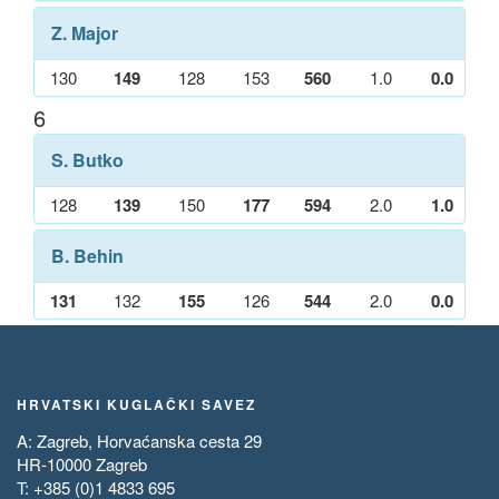
Z. Major
130
149
128
153
560
1.0
0.0
6
S. Butko
128
139
150
177
594
2.0
1.0
B. Behin
131
132
155
126
544
2.0
0.0
HRVATSKI KUGLAČKI SAVEZ
A: Zagreb, Horvaćanska cesta 29
HR-10000 Zagreb
T: +385 (0)1 4833 695