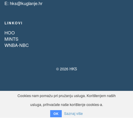
E:
hks@kuglanje.hr
LINKOVI
HOO
MINTS
WNBA-NBC
© 2026 HKS
Cookies nam pomažu pri pružanju usluga. Korištenjem naših
usluga, prihvaćate naše korištenje cookies-a.
Saznaj više
OK