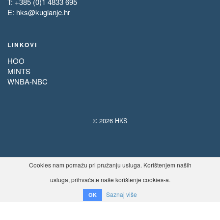
T: +385 (0)1 4833 695
E:
hks@kuglanje.hr
LINKOVI
HOO
MINTS
WNBA-NBC
© 2026 HKS
Cookies nam pomažu pri pružanju usluga. Korištenjem naših
usluga, prihvaćate naše korištenje cookies-a.
Saznaj više
OK