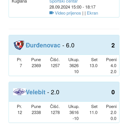
Kuglana
Sportski centar
28.09.2024 15:00 - 18:17
Video prijenos
| |
Ekran
Đurđenovac
- 6.0
2
Pr.
Pune
Čišć.
Ukup.
Set
Poeni
7
2369
1257
3626
13.0
4.0
10
2.0
Velebit
- 2.0
0
Pr.
Pune
Čišć.
Ukup.
Set
Poeni
12
2338
1278
3616
11.0
2.0
-10
0.0