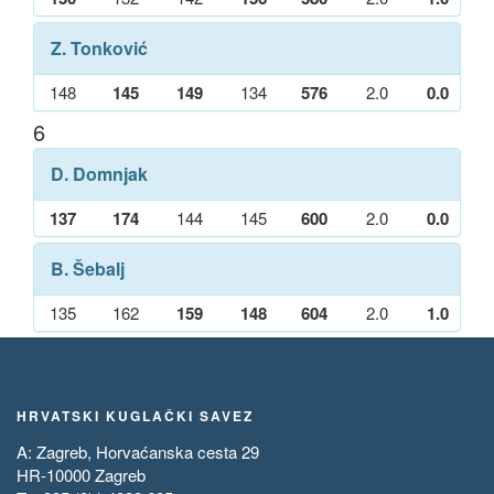
Z. Tonković
148
145
149
134
576
2.0
0.0
6
D. Domnjak
137
174
144
145
600
2.0
0.0
B. Šebalj
135
162
159
148
604
2.0
1.0
HRVATSKI KUGLAČKI SAVEZ
A: Zagreb, Horvaćanska cesta 29
HR-10000 Zagreb