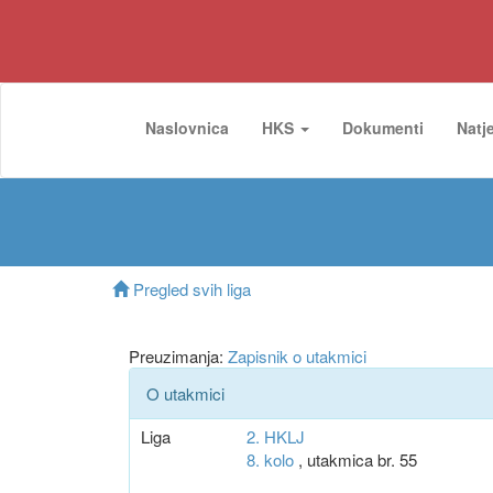
Naslovnica
HKS
Dokumenti
Natj
Pregled svih liga
Preuzimanja:
Zapisnik o utakmici
O utakmici
Liga
2. HKLJ
8. kolo
, utakmica br. 55