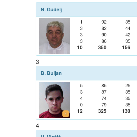
N. Gudelj
1
92
35
3
82
44
3
90
42
3
86
35
10
350
156
3
B. Buljan
5
85
25
3
87
35
4
74
35
0
79
35
12
325
130
1
4
H. Vlašić