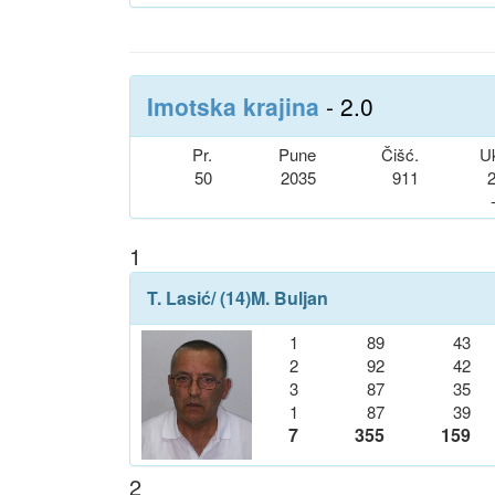
Imotska krajina
- 2.0
Pr.
Pune
Čišć.
U
50
2035
911
1
T. Lasić
/ (14)
M. Buljan
1
89
43
2
92
42
3
87
35
1
87
39
7
355
159
2