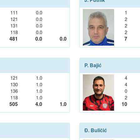
111
0.0
1
121
0.0
2
131
0.0
2
118
0.0
2
481
0.0
0.0
7
P. Bajić
121
1.0
4
130
1.0
4
136
1.0
0
118
1.0
2
505
4.0
1.0
10
Đ. Buličić