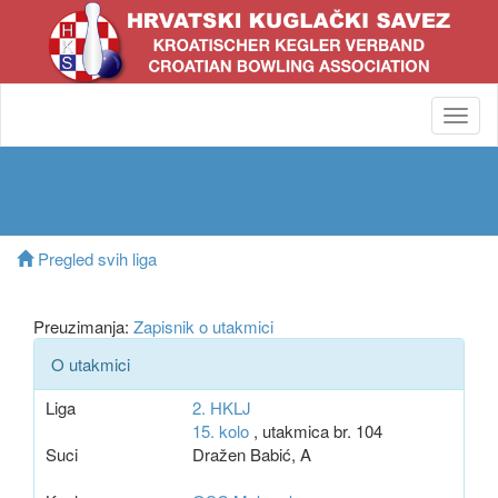
Toggl
navig
Pregled svih liga
Preuzimanja:
Zapisnik o utakmici
O utakmici
Liga
2. HKLJ
15. kolo
, utakmica br. 104
Suci
Dražen Babić, A