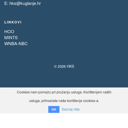
E:
hks@kuglanje.hr
LINKOVI
HOO
MINTS
WNBA-NBC
© 2026 HKS
Cookies nam pomažu pri pružanju usluga. Korištenjem naših
usluga, prihvaćate naše korištenje cookies-a.
Saznaj više
OK