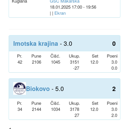
Kuglana
GSC Makarska
18.01.2025 17:00 - 19:56
| |
Ekran
Imotska krajina
- 3.0
0
Pr.
Pune
Čišć.
Ukup.
Set
Poeni
42
2106
1045
3151
12.0
3.0
-27
0.0
Biokovo
- 5.0
2
Pr.
Pune
Čišć.
Ukup.
Set
Poeni
34
2144
1034
3178
12.0
3.0
27
2.0