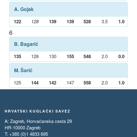
A. Gojak
122
128
139
139
528
3.5
1.0
6
B. Bagarić
135
128
130
155
548
2.0
0.0
M. Šarić
125
144
142
147
558
2.0
1.0
HRVATSKI KUGLAČKI SAVEZ
A: Zagreb, Horvaćanska cesta 29
HR-10000 Zagreb
T: +385 (0)1 4833 695