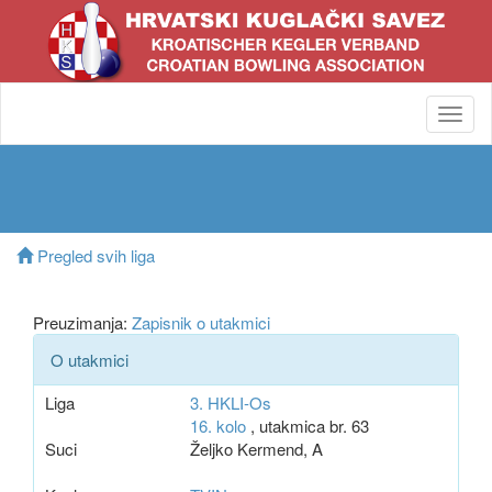
Toggl
navig
Pregled svih liga
Preuzimanja:
Zapisnik o utakmici
O utakmici
Liga
3. HKLI-Os
16. kolo
, utakmica br. 63
Suci
Željko Kermend, A