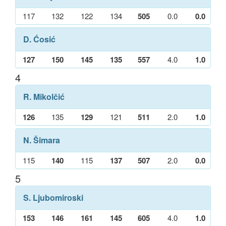
117
132
122
134
505
0.0
0.0
D. Ćosić
127
150
145
135
557
4.0
1.0
4
R. Mikolčić
126
135
129
121
511
2.0
1.0
N. Šimara
115
140
115
137
507
2.0
0.0
5
S. Ljubomiroski
153
146
161
145
605
4.0
1.0