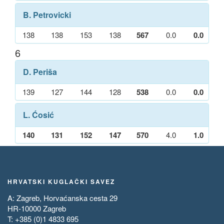
B. Petrovicki
138
138
153
138
567
0.0
0.0
6
D. Periša
139
127
144
128
538
0.0
0.0
L. Ćosić
140
131
152
147
570
4.0
1.0
HRVATSKI KUGLAČKI SAVEZ
A: Zagreb, Horvaćanska cesta 29
HR-10000 Zagreb
T: +385 (0)1 4833 695