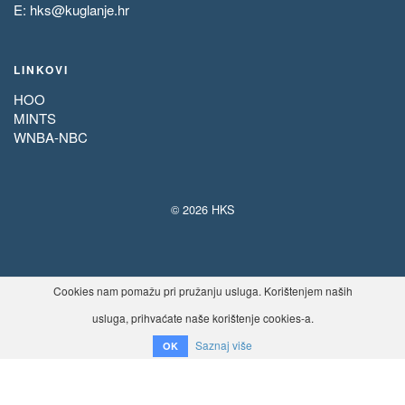
E:
hks@kuglanje.hr
LINKOVI
HOO
MINTS
WNBA-NBC
© 2026 HKS
Cookies nam pomažu pri pružanju usluga. Korištenjem naših
usluga, prihvaćate naše korištenje cookies-a.
Saznaj više
OK