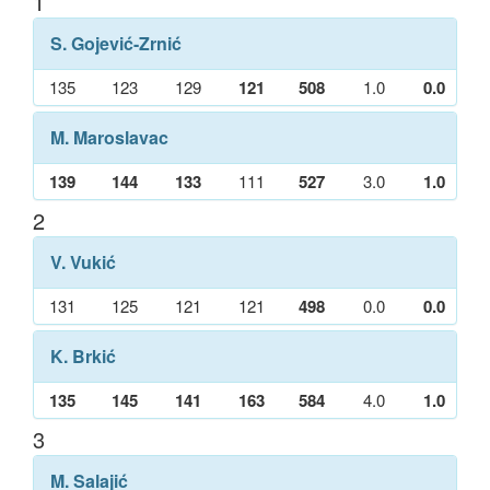
1
S. Gojević-Zrnić
135
123
129
121
508
1.0
0.0
M. Maroslavac
139
144
133
111
527
3.0
1.0
2
V. Vukić
131
125
121
121
498
0.0
0.0
K. Brkić
135
145
141
163
584
4.0
1.0
3
M. Salajić