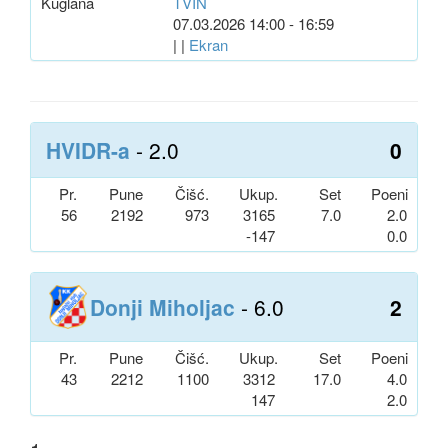
Kuglana
TVIN
07.03.2026 14:00 - 16:59
| |
Ekran
HVIDR-a
- 2.0
0
Pr.
Pune
Čišć.
Ukup.
Set
Poeni
56
2192
973
3165
7.0
2.0
-147
0.0
Donji Miholjac
- 6.0
2
Pr.
Pune
Čišć.
Ukup.
Set
Poeni
43
2212
1100
3312
17.0
4.0
147
2.0