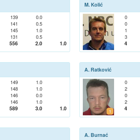
M. Kolić
139
0.0
0
141
0.5
0
145
1.0
1
131
0.5
3
556
2.0
1.0
4
A. Ratković
149
1.0
0
148
1.0
2
146
0.0
0
146
1.0
2
589
3.0
1.0
4
1
A. Burnać