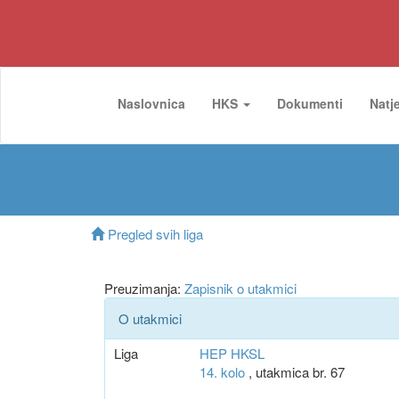
Naslovnica
HKS
Dokumenti
Natj
Pregled svih liga
Preuzimanja:
Zapisnik o utakmici
O utakmici
Liga
HEP HKSL
14. kolo
, utakmica br. 67