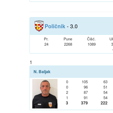
Poličnik
- 3.0
Pr.
Pune
Čišć.
U
24
2268
1089
1
N. Baljak
0
105
63
0
96
51
2
87
54
1
91
54
3
379
222