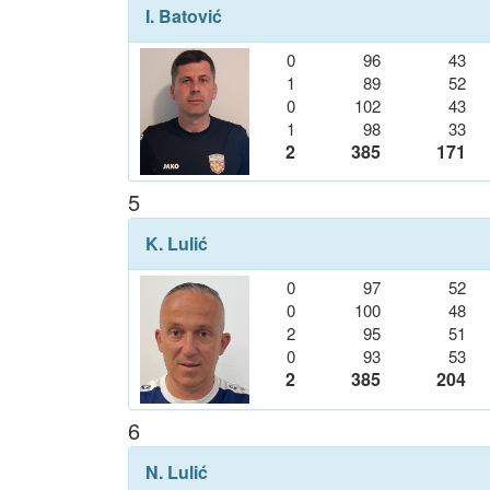
I. Batović
0
96
43
1
89
52
0
102
43
1
98
33
2
385
171
5
K. Lulić
0
97
52
0
100
48
2
95
51
0
93
53
2
385
204
6
N. Lulić