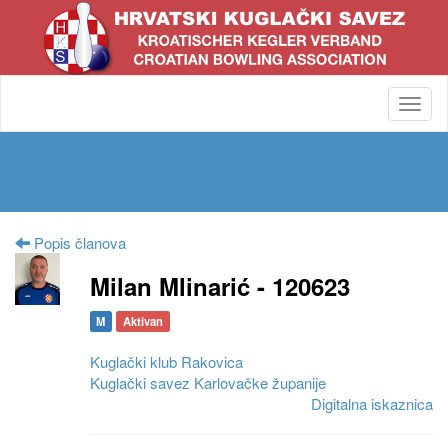
Toggl
navig
Popis članova
Milan Mlinarić - 120623
M
Aktivan
Kuglački klub Rakovica
Kuglački savez Karlovačke županije
Digitalna iskaznica