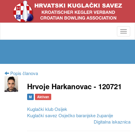
Toggl
navig
Popis članova
Hrvoje Harkanovac - 120721
M
Aktivan
Kuglački klub Osijek
Kuglački savez Osječko baranjske županije
Digitalna iskaznica