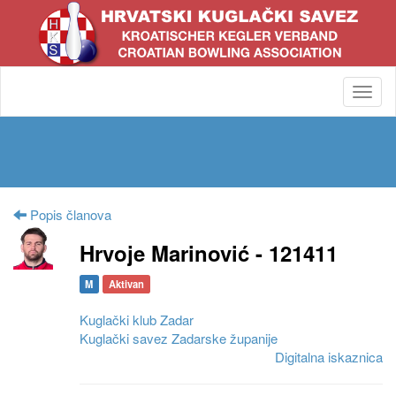
Toggl
navig
Popis članova
Hrvoje Marinović - 121411
M
Aktivan
Kuglački klub Zadar
Kuglački savez Zadarske županije
Digitalna iskaznica