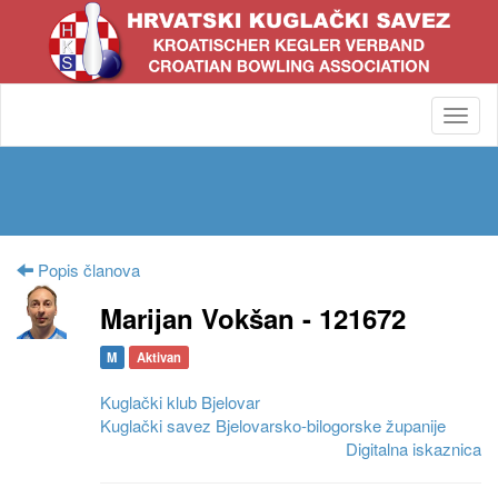
Toggl
navig
Popis članova
Marijan Vokšan - 121672
M
Aktivan
Kuglački klub Bjelovar
Kuglački savez Bjelovarsko-bilogorske županije
Digitalna iskaznica