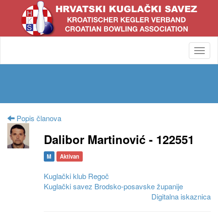
Toggl
navig
Popis članova
Dalibor Martinović - 122551
M
Aktivan
Kuglački klub Regoč
Kuglački savez Brodsko-posavske županije
Digitalna iskaznica