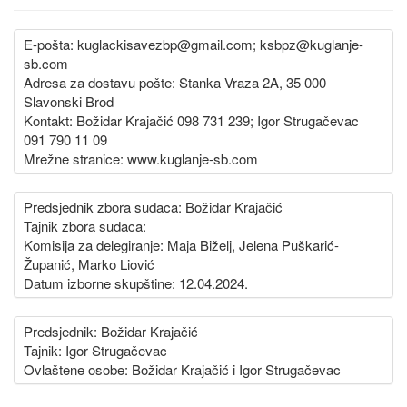
E-pošta: kuglackisavezbp@gmail.com; ksbpz@kuglanje-
sb.com
Adresa za dostavu pošte: Stanka Vraza 2A, 35 000
Slavonski Brod
Kontakt: Božidar Krajačić 098 731 239; Igor Strugačevac
091 790 11 09
Mrežne stranice: www.kuglanje-sb.com
Predsjednik zbora sudaca: Božidar Krajačić
Tajnik zbora sudaca:
Komisija za delegiranje: Maja Biželj, Jelena Puškarić-
Županić, Marko Liović
Datum izborne skupštine: 12.04.2024.
Predsjednik: Božidar Krajačić
Tajnik: Igor Strugačevac
Ovlaštene osobe: Božidar Krajačić i Igor Strugačevac