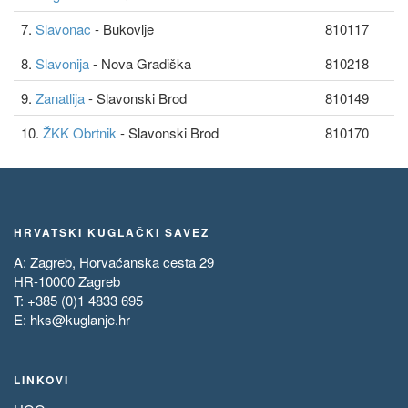
7.
Slavonac
- Bukovlje
810117
8.
Slavonija
- Nova Gradiška
810218
9.
Zanatlija
- Slavonski Brod
810149
10.
ŽKK Obrtnik
- Slavonski Brod
810170
HRVATSKI KUGLAČKI SAVEZ
A: Zagreb, Horvaćanska cesta 29
HR-10000 Zagreb
T: +385 (0)1 4833 695
E:
hks@kuglanje.hr
LINKOVI