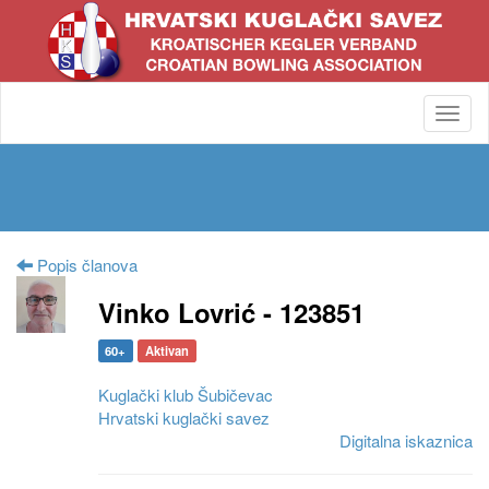
Toggl
navig
Popis članova
Vinko Lovrić - 123851
60+
Aktivan
Kuglački klub Šubičevac
Hrvatski kuglački savez
Digitalna iskaznica