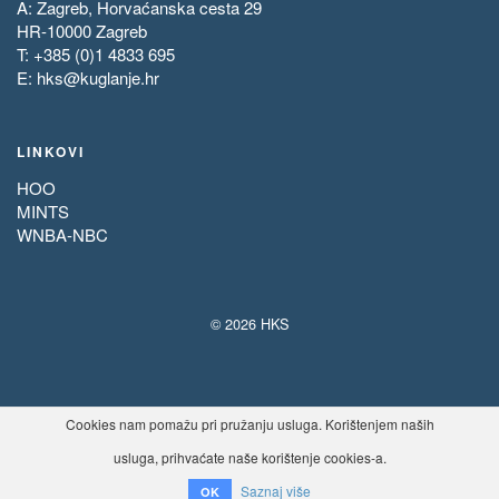
A: Zagreb, Horvaćanska cesta 29
HR-10000 Zagreb
T: +385 (0)1 4833 695
E:
hks@kuglanje.hr
LINKOVI
HOO
MINTS
WNBA-NBC
© 2026 HKS
Cookies nam pomažu pri pružanju usluga. Korištenjem naših
usluga, prihvaćate naše korištenje cookies-a.
Saznaj više
OK