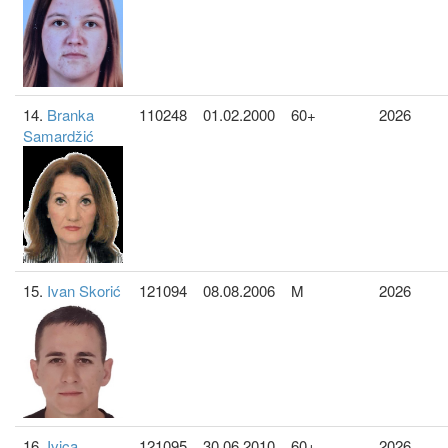
14.
Branka
110248
01.02.2000
60+
2026
Samardžić
15.
Ivan Skorić
121094
08.08.2006
M
2026
16.
Ivica
121095
30.06.2010
60+
2026