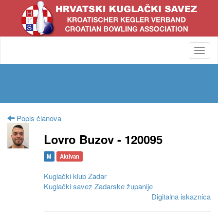
Toggl
navig
Popis članova
Lovro Buzov - 120095
M
Aktivan
Kuglački klub Zadar
Kuglački savez Zadarske županije
Digitalna iskaznica