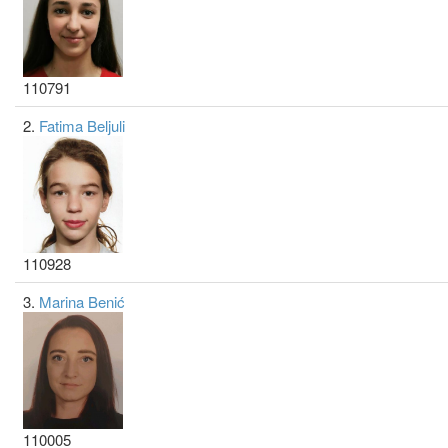
110791
2.
Fatima Beljuli
110928
3.
Marina Benić
110005