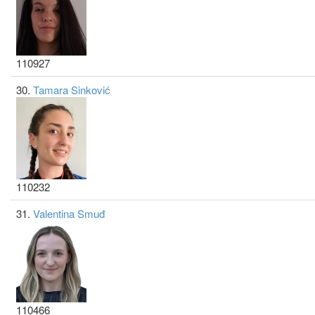
110927
30.
Tamara Sinković
110232
31.
Valentina Smuđ
110466