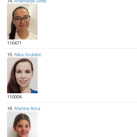
14.
Anamarija Grdić
110471
15.
Nika Grubišić
110004
16.
Martina Ikica