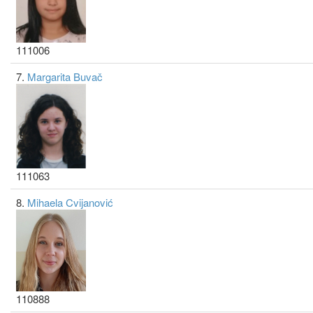
111006
7.
Margarita Buvač
111063
8.
Mihaela Cvijanović
110888