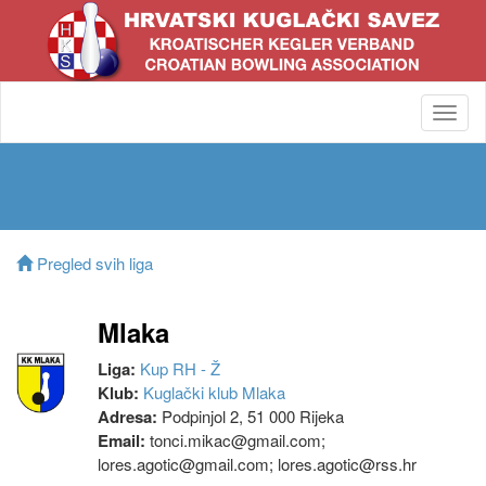
Toggl
navig
Pregled svih liga
Mlaka
Liga:
Kup RH - Ž
Klub:
Kuglački klub Mlaka
Adresa:
Podpinjol 2, 51 000 Rijeka
Email:
tonci.mikac@gmail.com;
lores.agotic@gmail.com; lores.agotic@rss.hr