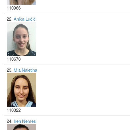
110966
22.
Anika Lučić
110670
23.
Mia Naletina
110322
24.
Iren Nemes