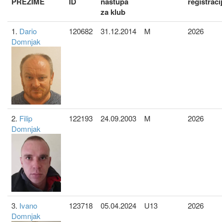
PREZIME
ID
nastupa
registraci
za klub
1.
Dario
120682
31.12.2014
M
2026
Domnjak
2.
Filip
122193
24.09.2003
M
2026
Domnjak
3.
Ivano
123718
05.04.2024
U13
2026
Domnjak