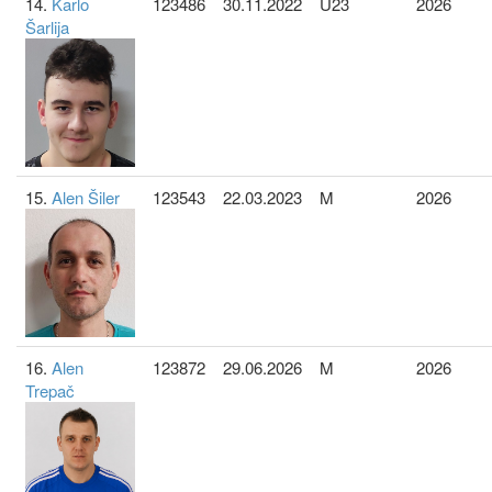
14.
Karlo
123486
30.11.2022
U23
2026
Šarlija
15.
Alen Šiler
123543
22.03.2023
M
2026
16.
Alen
123872
29.06.2026
M
2026
Trepač