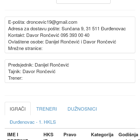
E-pošta: droncevic19@gmail.com
Adresa za dostavu pošte: Sunčana 9, 31 511 Đurđenovac
Kontakt: Davor Rončević 095 393 00 40
Ovlaštene osobe: Danijel Rončević i Davor Rončević
Mrežne stranice:
Predsjednik: Danijel Rončević
Tajnik: Davor Rončević
Trener:
IGRAČI
TRENERI
DUŽNOSNICI
Đurđenovac - 1. HKLS
IME I
HKS
Pravo
Kategorija
Godišnja