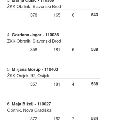
Marija Čukić - 110989
ŽKK Obrtnik, Slavonski Brod
543
378
165
6
4.
Gordana Jagar - 110036
ŽKK Obrtnik, Slavonski Brod
539
358
181
6
5.
Mirjana Gorup - 110403
ŽKK Osijek '97, Osijek
538
357
181
4
6.
Maja Biželj - 110027
Obrtnik, Nova Gradiška
534
372
162
7