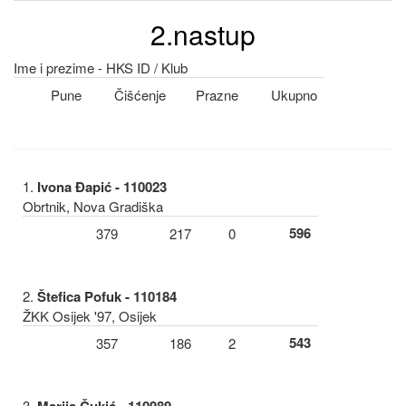
2.nastup
Ime i prezime - HKS ID / Klub
Pune
Čišćenje
Prazne
Ukupno
1.
Ivona Đapić - 110023
Obrtnik, Nova Gradiška
596
379
217
0
2.
Štefica Pofuk - 110184
ŽKK Osijek '97, Osijek
543
357
186
2
3.