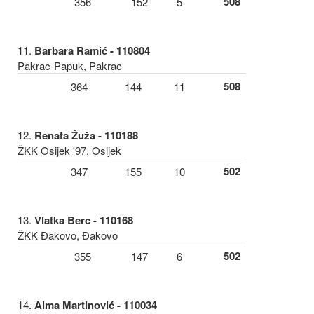
508
356
152
5
11.
Barbara Ramić - 110804
Pakrac-Papuk, Pakrac
508
364
144
11
12.
Renata Žuža - 110188
ŽKK Osijek '97, Osijek
502
347
155
10
13.
Vlatka Berc - 110168
ŽKK Đakovo, Đakovo
502
355
147
6
14.
Alma Martinović - 110034