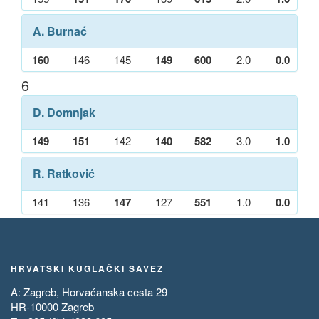
A. Burnać
160
146
145
149
600
2.0
0.0
6
D. Domnjak
149
151
142
140
582
3.0
1.0
R. Ratković
141
136
147
127
551
1.0
0.0
HRVATSKI KUGLAČKI SAVEZ
A: Zagreb, Horvaćanska cesta 29
HR-10000 Zagreb