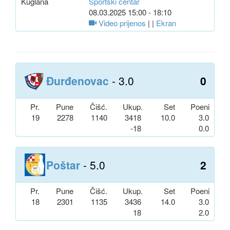
Kuglana
Sportski centar
08.03.2025 15:00 - 18:10
Video prijenos
| |
Ekran
Đurđenovac
- 3.0
0
Pr.
Pune
Čišć.
Ukup.
Set
Poeni
19
2278
1140
3418
10.0
3.0
-18
0.0
Poštar
- 5.0
2
Pr.
Pune
Čišć.
Ukup.
Set
Poeni
18
2301
1135
3436
14.0
3.0
18
2.0