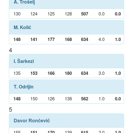
A. Trošelj
130
124
125
128
507
0.0
0.0
M. Kolić
148
141
177
168
634
4.0
1.0
4
I. Šarkezi
135
153
166
180
634
3.0
1.0
T. Odrljin
148
150
126
138
562
1.0
0.0
5
Davor Rončević
155
151
170
139
615
2.0
1.0