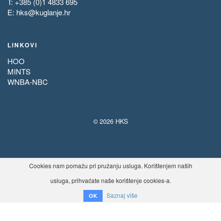
T: +385 (0)1 4833 695
E:
hks@kuglanje.hr
LINKOVI
HOO
MINTS
WNBA-NBC
© 2026 HKS
Cookies nam pomažu pri pružanju usluga. Korištenjem naših
usluga, prihvaćate naše korištenje cookies-a.
Saznaj više
OK