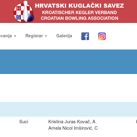
ecanja
Registar
Galerija
Suci
Kristina Juras Kovač, A
Amela Nicol Imširović, C