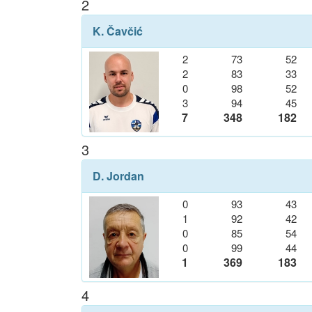
2
K. Čavčić
2
73
52
2
83
33
0
98
52
3
94
45
7
348
182
3
D. Jordan
0
93
43
1
92
42
0
85
54
0
99
44
1
369
183
4