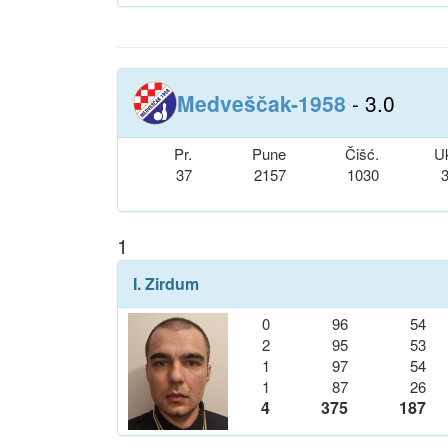
Medveščak-1958
- 3.0
Pr.
Pune
Čišć.
U
37
2157
1030
1
I. Zirdum
0
96
54
2
95
53
1
97
54
1
87
26
4
375
187