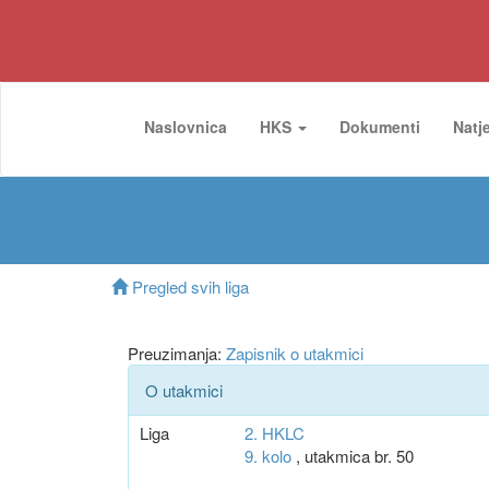
Naslovnica
HKS
Dokumenti
Natj
Pregled svih liga
Preuzimanja:
Zapisnik o utakmici
O utakmici
Liga
2. HKLC
9. kolo
, utakmica br. 50