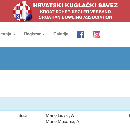
ecanja
Registar
Galerija
Suci
Mario Liović, A
Mario Mušanić, A