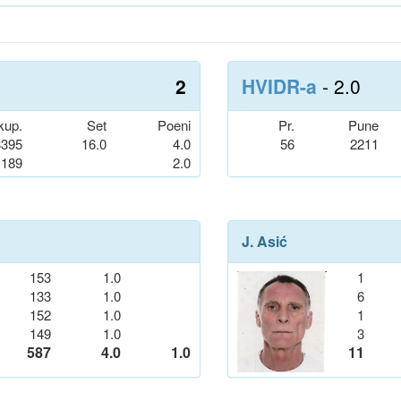
2
HVIDR-a
- 2.0
kup.
Set
Poeni
Pr.
Pune
3395
16.0
4.0
56
2211
189
2.0
J. Asić
153
1.0
1
133
1.0
6
152
1.0
1
149
1.0
3
587
4.0
1.0
11