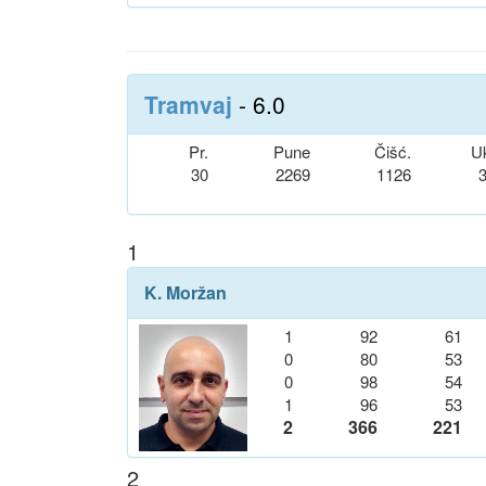
Tramvaj
- 6.0
Pr.
Pune
Čišć.
U
30
2269
1126
1
K. Moržan
1
92
61
0
80
53
0
98
54
1
96
53
2
366
221
2