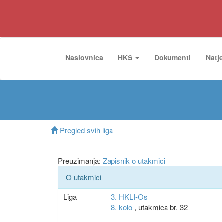
Naslovnica
HKS
Dokumenti
Natj
Pregled svih liga
Preuzimanja:
Zapisnik o utakmici
O utakmici
Liga
3. HKLI-Os
8. kolo
, utakmica br. 32