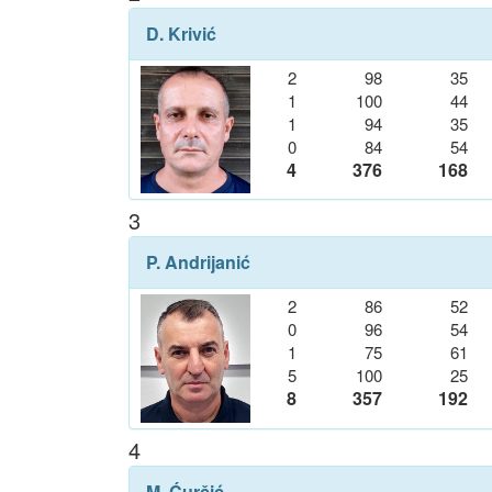
D. Krivić
2
98
35
1
100
44
1
94
35
0
84
54
4
376
168
3
P. Andrijanić
2
86
52
0
96
54
1
75
61
5
100
25
8
357
192
4
M. Ćurčić