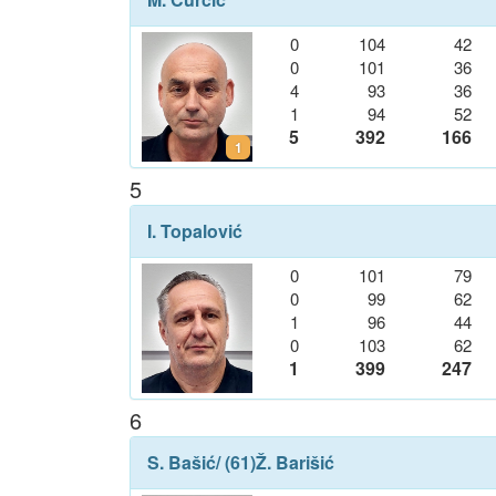
0
104
42
0
101
36
4
93
36
1
94
52
5
392
166
1
5
I. Topalović
0
101
79
0
99
62
1
96
44
0
103
62
1
399
247
6
S. Bašić
/ (61)
Ž. Barišić